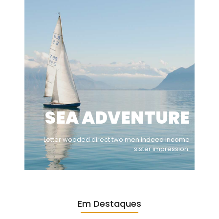
SEA ADVENTURE
Letter wooded direct two men indeed income
sister impression.
Em Destaques