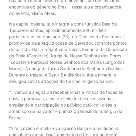
baiana do motociclismo e promovemos um dos maiores
encontros do gênero no Brasil”, ressaltou a organizadora
do evento, Eliane Alves.
Na capital baiana, que integra a zona turística Baía de
Todos-os-Santos, aproximadamente 200 mil fiéis
participaram, no domingo (23), da Caminhada Penitencial,
promovida pela Arquidiocese de Salvador, com três pontos
de partida: Basílica Santuário Nossa Senhora da Conceição
da Praia (Comércio), Igreja de Nossa Senhora das Dores
(Lobato) e Paróquia Nossa Senhora dos Mares (Largo dos
Mares). A chegada foi no Santuário do Senhor do Bonfim.
Durante o trajeto, a Setur-BA distribuiu água mineral e
divulgou outras atrações do turismo religioso baiano.
“Tivemos a alegria de receber irmãs e irmãos de todas as
nossas paróquias, além de fiéis de dioceses vizinhas,
ampliando a participação do público católico”, disse o
arcebispo de Salvador e primaz do Brasil, dom Sérgio da
Rocha.
“A fé católica é muito viva aqui na Bahia e a multidão na
caminhada atesta isso”, completou o frei italiano André