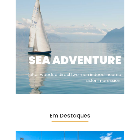
SEA ADVENTURE
Letter wooded direct two men indeed income
sister impression.
Em Destaques