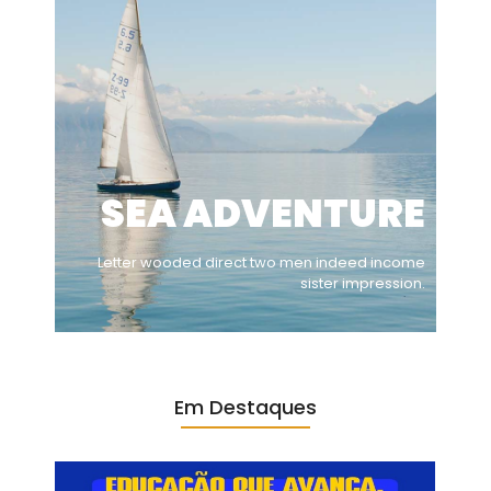
SEA ADVENTURE
Letter wooded direct two men indeed income
sister impression.
Em Destaques