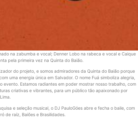
hado na zabumba e vocal; Denner Lobo na rabeca e vocal e Caique
nta pela primeira vez na Quinta do Baião.
zador do projeto, e somos admiradores da Quinta do Baião porque
 com uma energia única em Salvador. O nome Fuá simboliza alegria,
o evento. Estamos radiantes em poder mostrar nosso trabalho, com
turas criativas e vibrantes, para um público tão apaixonado por
 Lima.
quisa e seleção musical, o DJ PauloGóes abre e fecha o baile, com
ró de raíz, Baiões e Brasilidades.