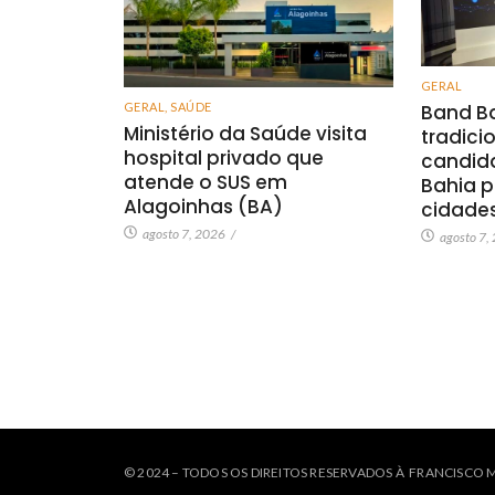
GERAL
GERAL
,
SAÚDE
Band Ba
Ministério da Saúde visita
tradici
hospital privado que
candid
atende o SUS em
Bahia p
Alagoinhas (BA)
cidade
agosto 7, 2026
/
agosto 7,
© 2024 – TODOS OS DIREITOS RESERVADOS À FRANCISCO 