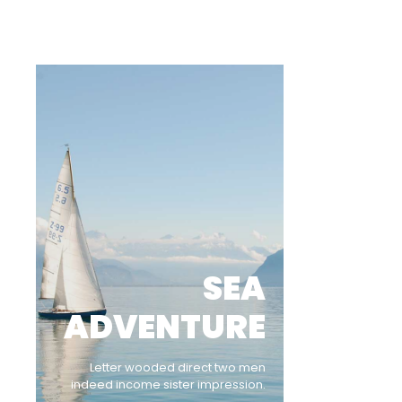
SEA
ADVENTURE
Letter wooded direct two men
indeed income sister impression.