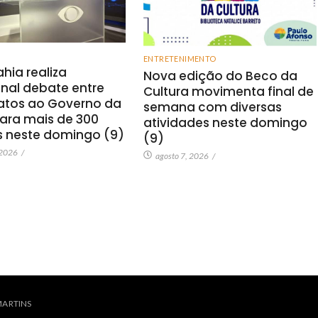
ENTRETENIMENTO
hia realiza
Nova edição do Beco da
onal debate entre
Cultura movimenta final de
atos ao Governo da
semana com diversas
ara mais de 300
atividades neste domingo
s neste domingo (9)
(9)
 2026
/
agosto 7, 2026
/
MARTINS