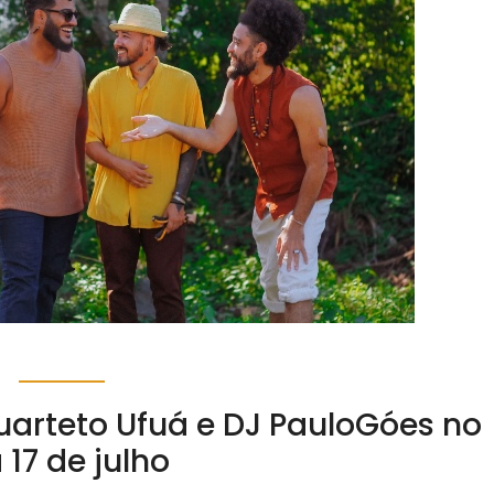
uarteto Ufuá e DJ PauloGóes no
 17 de julho