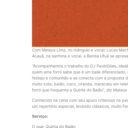
Com Mateus Lima, no triângulo e vocal; Lucas Mac
Acauã, na sanfona e vocal, a Banda Ufuá se aprese
“Acompanhamos o trabalho do DJ PauloGóes, ideali
quem ama forró sabe que é um baile diferenciado,
festejo e comunhão e se conecta com a proposta d
muito xote, baião, coco, ciranda, maracatu em relei
forró que frequenta a Quinta do Baião”, diz Mateus
Conhecido na cena com seu apuro criterioso na pes
um repertório especial, levando clássicos, muito For
Serviço:
O que: Quinta do Baião