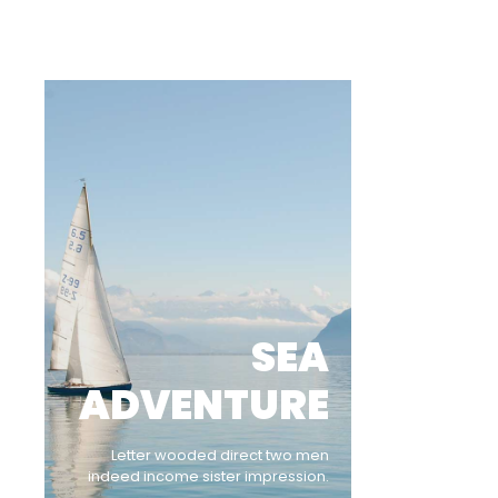
SEA
ADVENTURE
Letter wooded direct two men
indeed income sister impression.