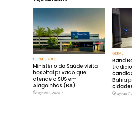
GERAL
GERAL
,
SAÚDE
Band Ba
Ministério da Saúde visita
tradici
hospital privado que
candid
atende o SUS em
Bahia p
Alagoinhas (BA)
cidade
agosto 7, 2026
/
agosto 7,