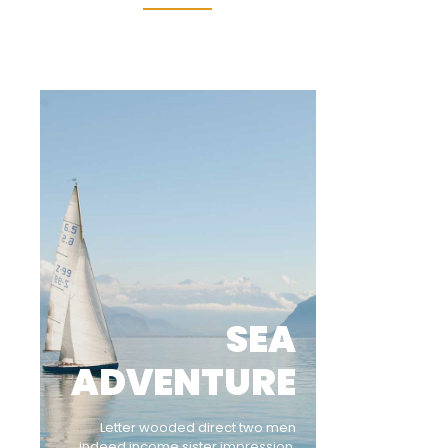
SEA
ADVENTURE
Letter wooded direct two men
indeed income sister impression.