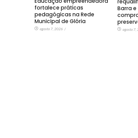
Educação empreendedora
requali
fortalece práticas
Barra e
pedagógicas na Rede
compro
Municipal de Glória
preser
agosto 7, 2026
/
agosto 7,