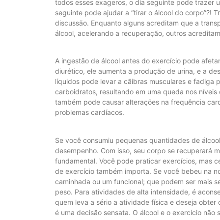
todos esses exageros, o dia seguinte pode trazer 
seguinte pode ajudar a “tirar o álcool do corpo”?!
discussão. Enquanto alguns acreditam que a transpi
álcool, acelerando a recuperação, outros acreditam
A ingestão de álcool antes do exercício pode afetar
diurético, ele aumenta a produção de urina, e a d
líquidos pode levar a cãibras musculares e fadiga
carboidratos, resultando em uma queda nos níveis de
também pode causar alterações na frequência card
problemas cardíacos.
Se você consumiu pequenas quantidades de álcool,
desempenho. Com isso, seu corpo se recuperará ma
fundamental. Você pode praticar exercícios, mas c
de exercício também importa. Se você bebeu na no
caminhada ou um funcional; que podem ser mais se
peso. Para atividades de alta intensidade, é aconse
quem leva a sério a atividade física e deseja obter
é uma decisão sensata. O álcool e o exercício não 