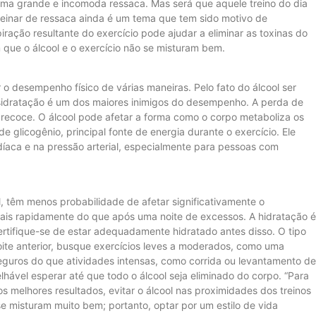
uma grande e incomoda ressaca. Mas será que aquele treino do dia
 Treinar de ressaca ainda é um tema que tem sido motivo de
ração resultante do exercício pode ajudar a eliminar as toxinas do
 que o álcool e o exercício não se misturam bem.
 o desempenho físico de várias maneiras. Pelo fato do álcool ser
esidratação é um dos maiores inimigos do desempenho. A perda de
 precoce. O álcool pode afetar a forma como o corpo metaboliza os
 glicogênio, principal fonte de energia durante o exercício. Ele
íaca e na pressão arterial, especialmente para pessoas com
 têm menos probabilidade de afetar significativamente o
is rapidamente do que após uma noite de excessos. A hidratação é
ertifique-se de estar adequadamente hidratado antes disso. O tipo
ite anterior, busque exercícios leves a moderados, como uma
guros do que atividades intensas, como corrida ou levantamento de
lhável esperar até que todo o álcool seja eliminado do corpo. “Para
 os melhores resultados, evitar o álcool nas proximidades dos treinos
se misturam muito bem; portanto, optar por um estilo de vida