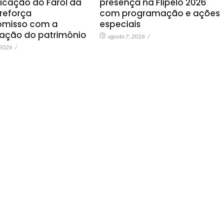
ficação do Farol da
presença na Flipelô 2026
 reforça
com programação e ações
misso com a
especiais
vação do patrimônio
agosto 7, 2026
/
 2026
/