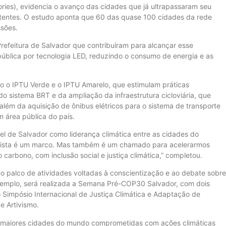
ies), evidencia o avanço das cidades que já ultrapassaram seu
tentes. O estudo aponta que 60 das quase 100 cidades da rede
ssões.
refeitura de Salvador que contribuíram para alcançar esse
pública por tecnologia LED, reduzindo o consumo de energia e as
o IPTU Verde e o IPTU Amarelo, que estimulam práticas
o sistema BRT e da ampliação da infraestrutura cicloviária, que
lém da aquisição de ônibus elétricos para o sistema de transporte
m área pública do país.
el de Salvador como liderança climática entre as cidades do
ssa lista é um marco. Mas também é um chamado para acelerarmos
carbono, com inclusão social e justiça climática,” completou.
 palco de atividades voltadas à conscientização e ao debate sobre
xemplo, será realizada a Semana Pré-COP30 Salvador, com dois
 Simpósio Internacional de Justiça Climática e Adaptação de
de Artivismo.
 maiores cidades do mundo comprometidas com ações climáticas