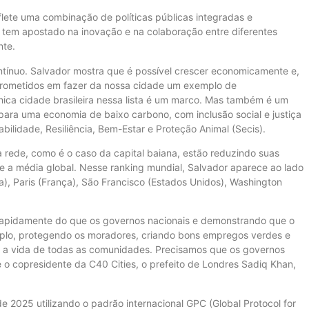
lete uma combinação de políticas públicas integradas e
 tem apostado na inovação e na colaboração entre diferentes
nte.
ontínuo. Salvador mostra que é possível crescer economicamente e,
rometidos em fazer da nossa cidade um exemplo de
única cidade brasileira nessa lista é um marco. Mas também é um
ara uma economia de baixo carbono, com inclusão social e justiça
tabilidade, Resiliência, Bem-Estar e Proteção Animal (Secis).
 rede, como é o caso da capital baiana, estão reduzindo suas
e a média global. Nesse ranking mundial, Salvador aparece ao lado
lia), Paris (França), São Francisco (Estados Unidos), Washington
rapidamente do que os governos nacionais e demonstrando que o
mplo, protegendo os moradores, criando bons empregos verdes e
r a vida de todas as comunidades. Precisamos que os governos
 o copresidente da C40 Cities, o prefeito de Londres Sadiq Khan,
e 2025 utilizando o padrão internacional GPC (Global Protocol for