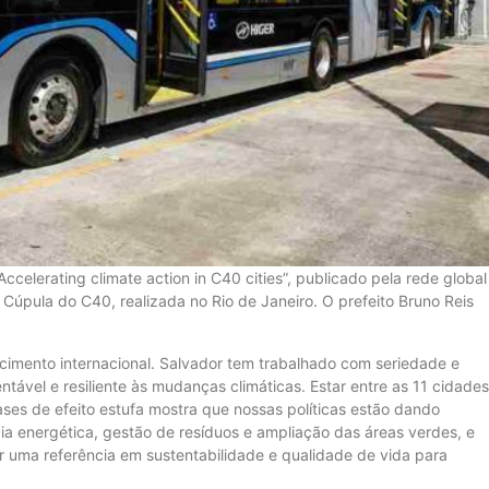
ccelerating climate action in C40 cities”, publicado pela rede global
 Cúpula do C40, realizada no Rio de Janeiro. O prefeito Bruno Reis
imento internacional. Salvador tem trabalhado com seriedade e
tável e resiliente às mudanças climáticas. Estar entre as 11 cidades
es de efeito estufa mostra que nossas políticas estão dando
cia energética, gestão de resíduos e ampliação das áreas verdes, e
 uma referência em sustentabilidade e qualidade de vida para