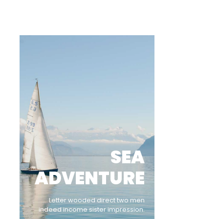
SEA
ADVENTURE
Letter wooded direct two men
indeed income sister impression.