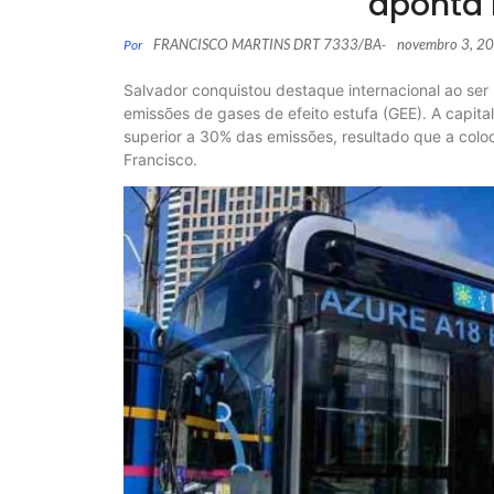
aponta 
FRANCISCO MARTINS DRT 7333/BA
novembro 3, 2
Por
-
Salvador conquistou destaque internacional ao se
emissões de gases de efeito estufa (GEE). A capit
superior a 30% das emissões, resultado que a colo
Francisco.