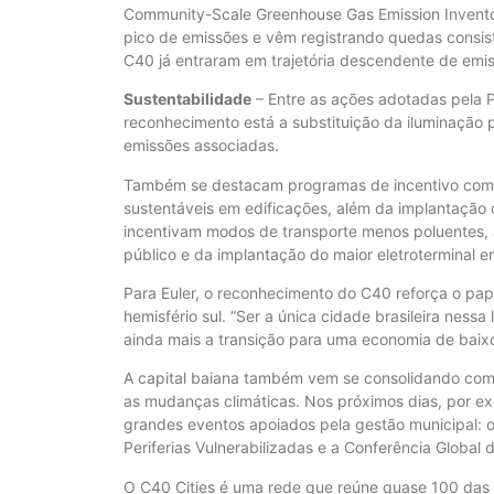
Community-Scale Greenhouse Gas Emission Inventor
pico de emissões e vêm registrando quedas consis
C40 já entraram em trajetória descendente de emi
Sustentabilidade
– Entre as ações adotadas pela P
reconhecimento está a substituição da iluminação 
emissões associadas.
Também se destacam programas de incentivo como 
sustentáveis em edificações, além da implantação d
incentivam modos de transporte menos poluentes, a
público e da implantação do maior eletroterminal e
Para Euler, o reconhecimento do C40 reforça o pap
hemisfério sul. “Ser a única cidade brasileira ne
ainda mais a transição para uma economia de baixo 
A capital baiana também vem se consolidando como
as mudanças climáticas. Nos próximos dias, por e
grandes eventos apoiados pela gestão municipal: o
Periferias Vulnerabilizadas e a Conferência Global 
O C40 Cities é uma rede que reúne quase 100 das