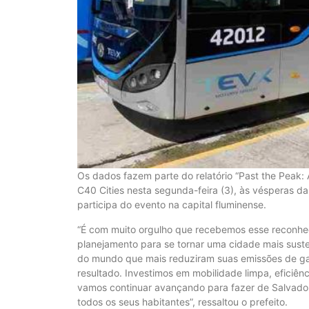
Os dados fazem parte do relatório “Past the Peak: A
C40 Cities nesta segunda-feira (3), às vésperas da
participa do evento na capital fluminense.
“É com muito orgulho que recebemos esse reconhec
planejamento para se tornar uma cidade mais susten
do mundo que mais reduziram suas emissões de gas
resultado. Investimos em mobilidade limpa, eficiên
vamos continuar avançando para fazer de Salvador
todos os seus habitantes”, ressaltou o prefeito.