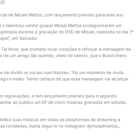
025
ial de Mizael Mattos, com lançamento previsto para este ano
 e o talentoso cantor gospel Mizael Mattos protagonizaram um
registrada durante a gravação do DVD de Mizael, realizada no dia 1º
spel”, em Salvador.
e Tal Amor, que promete tocar corações e reforçar a mensagem de
 de um amigo tão querido, cheio de talento, que o Brasil inteiro
de de dividir os vocais com Nazireu. “Foi um momento de muita
amigo e irmão. Tenho certeza de que essa mensagem vai alcançar
 três regravações, e tem lançamento previsto para o segundo
sentar ao público um EP de cinco músicas gravadas em estúdio,
nibiliza suas músicas em todas as plataformas de streaming e
s novidades, basta segui-lo no Instagram: @mizaelmattos_.