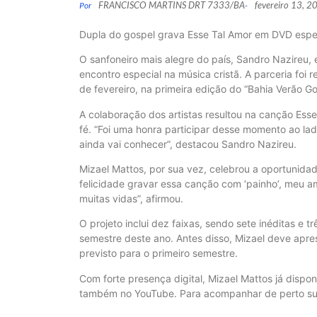
FRANCISCO MARTINS DRT 7333/BA
fevereiro 13, 2
Por
-
Dupla do gospel grava Esse Tal Amor em DVD espec
O sanfoneiro mais alegre do país, Sandro Nazireu,
encontro especial na música cristã. A parceria foi 
de fevereiro, na primeira edição do “Bahia Verão Go
A colaboração dos artistas resultou na canção Ess
fé. “Foi uma honra participar desse momento ao lado
ainda vai conhecer”, destacou Sandro Nazireu.
Mizael Mattos, por sua vez, celebrou a oportunida
felicidade gravar essa canção com ‘painho’, meu 
muitas vidas”, afirmou.
O projeto inclui dez faixas, sendo sete inéditas e
semestre deste ano. Antes disso, Mizael deve apre
previsto para o primeiro semestre.
Com forte presença digital, Mizael Mattos já dispo
também no YouTube. Para acompanhar de perto sua