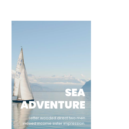
SEA
ADVENTURE
Letter wooded direct two men
indeed income sister impression.