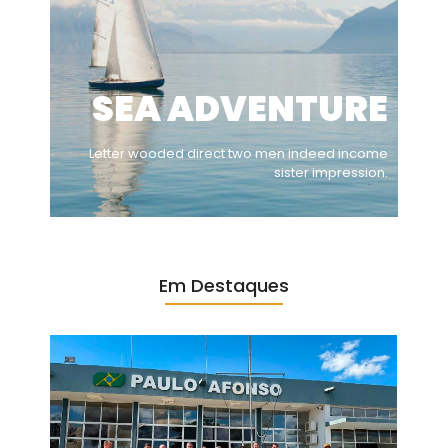
SEA ADVENTURE
Letter wooded direct two men indeed income
sister impression.
Em Destaques