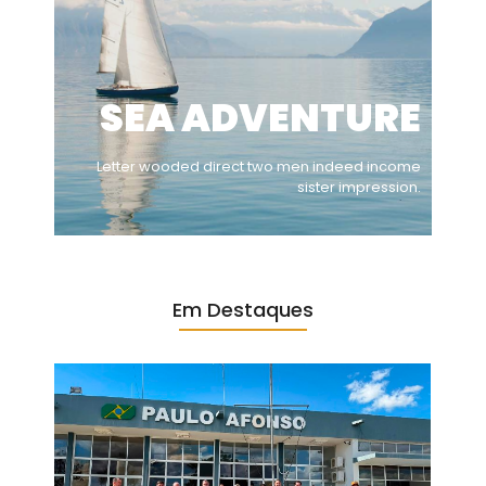
SEA ADVENTURE
Letter wooded direct two men indeed income
sister impression.
Em Destaques