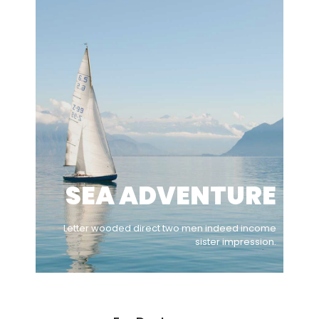
SEA ADVENTURE
Letter wooded direct two men indeed income
sister impression.