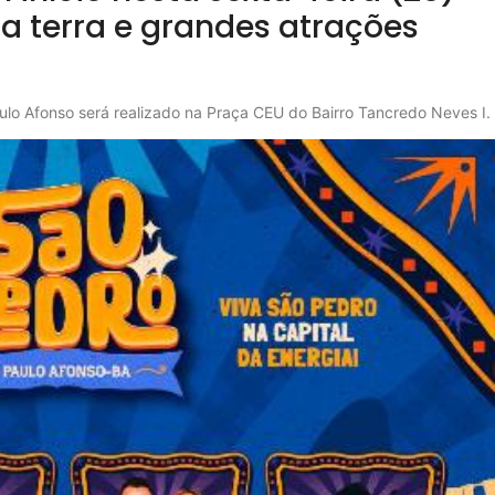
da terra e grandes atrações
aulo Afonso será realizado na Praça CEU do Bairro Tancredo Neves I.