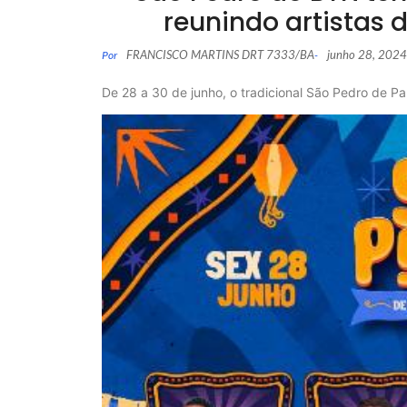
reunindo artistas 
FRANCISCO MARTINS DRT 7333/BA
junho 28, 2024
Por
-
De 28 a 30 de junho, o tradicional São Pedro de P