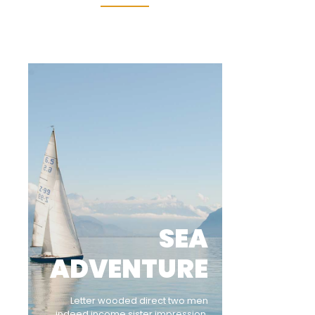
SEA
ADVENTURE
Letter wooded direct two men
indeed income sister impression.