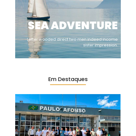
SEA ADVENTURE
Letter wooded direct two men indeed income
sister impression.
Em Destaques