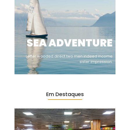
SEA ADVENTURE
Letter wooded direct two men indeed income
sister impression.
Em Destaques