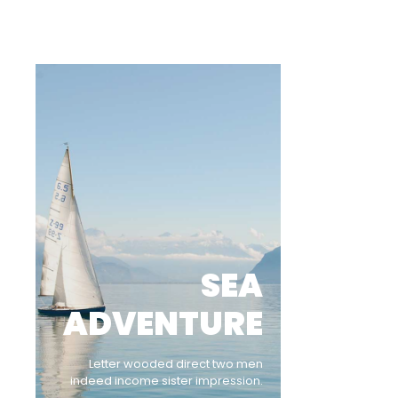
SEA
ADVENTURE
Letter wooded direct two men
indeed income sister impression.