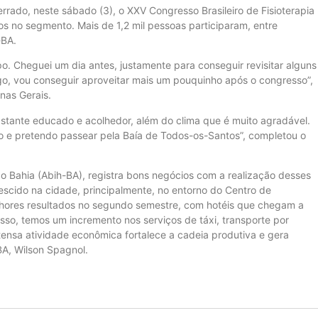
rrado, neste sábado (3), o XXV Congresso Brasileiro de Fisioterapia
os no segmento. Mais de 1,2 mil pessoas participaram, entre
-BA.
po. Cheguei um dia antes, justamente para conseguir revisitar alguns
go, vou conseguir aproveitar mais um pouquinho após o congresso”,
inas Gerais.
bastante educado e acolhedor, além do clima que é muito agradável.
inho e pretendo passear pela Baía de Todos-os-Santos”, completou o
ção Bahia (Abih-BA), registra bons negócios com a realização desses
escido na cidade, principalmente, no entorno do Centro de
lhores resultados no segundo semestre, com hotéis que chegam a
so, temos um incremento nos serviços de táxi, transporte por
ntensa atividade econômica fortalece a cadeia produtiva e gera
BA, Wilson Spagnol.