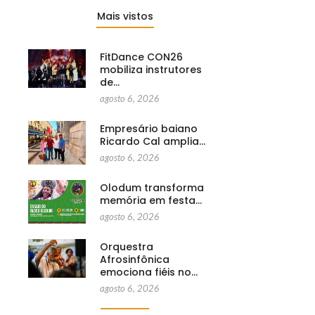
Mais vistos
FitDance CON26
mobiliza instrutores
de…
agosto 6, 2026
Empresário baiano
Ricardo Cal amplia…
agosto 6, 2026
Olodum transforma
memória em festa…
agosto 6, 2026
Orquestra
Afrosinfônica
emociona fiéis no…
agosto 6, 2026