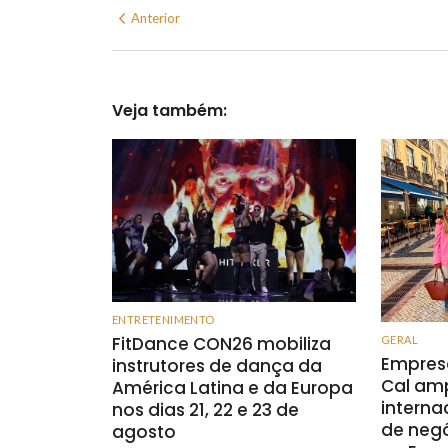
Anterior
Veja também:
ENTRETENIMENTO
FitDance CON26 mobiliza
GERAL
Empresá
instrutores de dança da
Cal am
América Latina e da Europa
intern
nos dias 21, 22 e 23 de
de negó
agosto