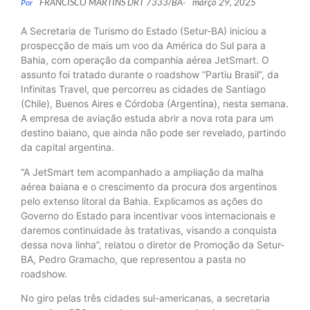
FRANCISCO MARTINS DRT 7333/BA
março 29, 2025
Por
-
A Secretaria de Turismo do Estado (Setur-BA) iniciou a
prospecção de mais um voo da América do Sul para a
Bahia, com operação da companhia aérea JetSmart. O
assunto foi tratado durante o roadshow “Partiu Brasil”, da
Infinitas Travel, que percorreu as cidades de Santiago
(Chile), Buenos Aires e Córdoba (Argentina), nesta semana.
A empresa de aviação estuda abrir a nova rota para um
destino baiano, que ainda não pode ser revelado, partindo
da capital argentina.
“A JetSmart tem acompanhado a ampliação da malha
aérea baiana e o crescimento da procura dos argentinos
pelo extenso litoral da Bahia. Explicamos as ações do
Governo do Estado para incentivar voos internacionais e
daremos continuidade às tratativas, visando a conquista
dessa nova linha”, relatou o diretor de Promoção da Setur-
BA, Pedro Gramacho, que representou a pasta no
roadshow.
No giro pelas três cidades sul-americanas, a secretaria