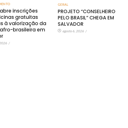
MENTO
GERAL
 abre inscrições
PROJETO “CONSELHEIRO
icinas gratuitas
PELO BRASIL” CHEGA EM
s à valorização da
SALVADOR
 afro-brasileira em
agosto 6, 2026
/
or
 2026
/