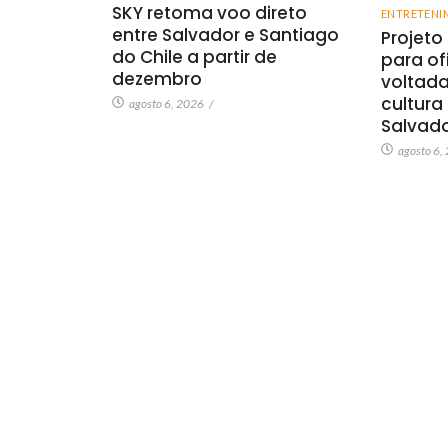
SKY retoma voo direto
ENTRETENI
entre Salvador e Santiago
Projeto
do Chile a partir de
para of
dezembro
voltada
cultura
agosto 6, 2026
/
Salvad
agosto 6,