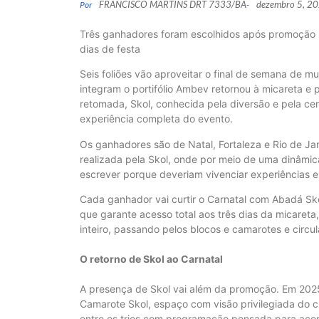
FRANCISCO MARTINS DRT 7333/BA
dezembro 5, 2
Por
-
Três ganhadores foram escolhidos após promoção na
dias de festa
Seis foliões vão aproveitar o final de semana de m
integram o portifólio Ambev retornou à micareta e 
retomada, Skol, conhecida pela diversão e pela cer
experiência completa do evento.
Os ganhadores são de Natal, Fortaleza e Rio de Ja
realizada pela Skol, onde por meio de uma dinâmica
escrever porque deveriam vivenciar experiências ex
Cada ganhador vai curtir o Carnatal com Abadá Sk
que garante acesso total aos três dias da micareta,
inteiro, passando pelos blocos e camarotes e circu
O retorno de Skol ao Carnatal
A presença de Skol vai além da promoção. Em 202
Camarote Skol, espaço com visão privilegiada do c
entre os trios com programação pensada para aco