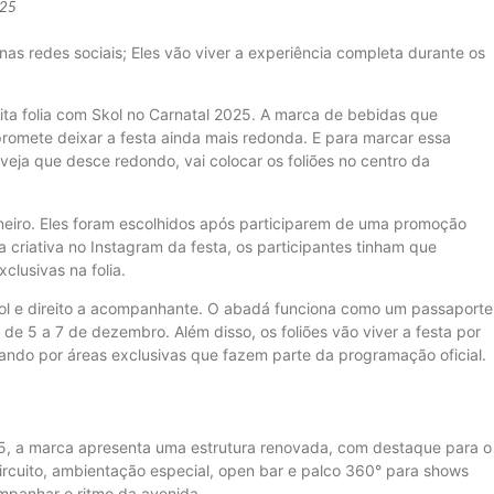
025
s redes sociais; Eles vão viver a experiência completa durante os
uita folia com Skol no Carnatal 2025. A marca de bebidas que
promete deixar a festa ainda mais redonda. E para marcar essa
veja que desce redondo, vai colocar os foliões no centro da
neiro. Eles foram escolhidos após participarem de uma promoção
 criativa no Instagram da festa, os participantes tinham que
clusivas na folia.
ol e direito a acompanhante. O abadá funciona como um passaporte
 de 5 a 7 de dezembro. Além disso, os foliões vão viver a festa por
lando por áreas exclusivas que fazem parte da programação oficial.
5, a marca apresenta uma estrutura renovada, com destaque para o
ircuito, ambientação especial, open bar e palco 360° para shows
mpanhar o ritmo da avenida.