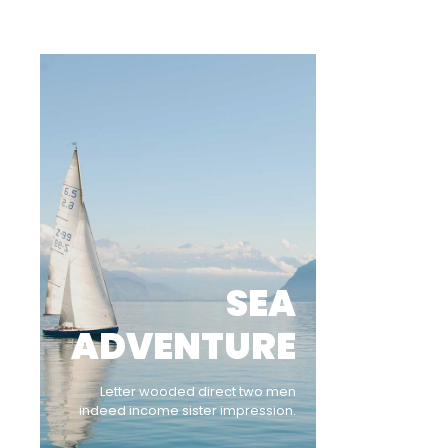
SEA
ADVENTURE
Letter wooded direct two men
indeed income sister impression.