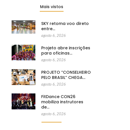
Mais vistos
SKY retoma voo direto
entre…
agosto 6, 2026
Projeto abre inscrições
para oficinas…
agosto 6, 2026
PROJETO “CONSELHEIRO
PELO BRASIL” CHEGA…
agosto 6, 2026
FitDance CON26
mobiliza instrutores
de…
agosto 6, 2026