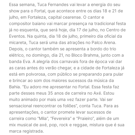
Essa semana, Tuca Fernandes vai levar a energia do seu
show para o Fortal, que acontece entre os dias 18 e 21 de
julho, em Fortaleza, capital cearense. O cantor e
compositor baiano vai marcar presença na tradicional festa
já no esquenta, que será hoje, dia 17 de julho, no Centro de
Eventos. Na quinta, dia 18 de julho, primeiro dia oficial da
micareta, Tuca será uma das atrações no Palco Arena.
Depois, o cantor também se apresenta a bordo do trio
elétrico, no domingo, dia 21, no Bloco Brahma, junto com a
banda Eva. A alegria dos carnavais fora de época vai dar
as caras antes do verão chegar, e a cidade de Fortaleza já
está em polvorosa, com público se preparando para pular
e brincar ao som dos maiores sucessos da música da
Bahia. “Eu adoro me apresentar no Fortal. Essa festa faz
parte desses meus 35 anos de carreira no Axé. Estou
muito animado por mais uma vez fazer parte. Vai ser
sensacional reencontrar os foliões”, conta Tuca. Para as
apresentações, o cantor promete levar sucessos de
carreira como “Mila”, “Fevereira” e “Praieiro”, além de um
mix musical de axé, pop, rock e reggae, mistura que é sua
marca registrada.