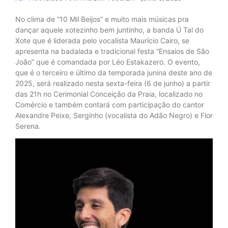
No clima de “10 Mil Beijos” e muito mais músicas pra
dançar aquele xotezinho bem juntinho, a banda Ú Tal do
Xote que é liderada pelo vocalista Maurício Cairo, se
apresenta na badalada e tradicional festa “Ensaios de São
João” que é comandada por Léo Estakazero. O evento,
que é o terceiro e último da temporada junina deste ano de
2025, será realizado nesta sexta-feira (6 de junho) a partir
das 21h no Cerimonial Conceição da Praia, localizado no
Comércio e também contará com participação do cantor
Alexandre Peixe, Serginho (vocalista do Adão Negro) e Flor
Serena.