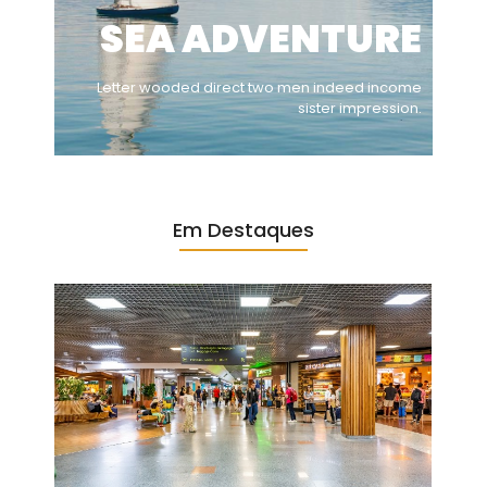
SEA ADVENTURE
Letter wooded direct two men indeed income
sister impression.
Em Destaques