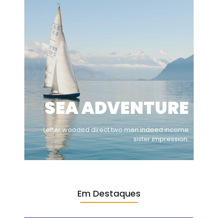
SEA ADVENTURE
Letter wooded direct two men indeed income
sister impression.
Em Destaques