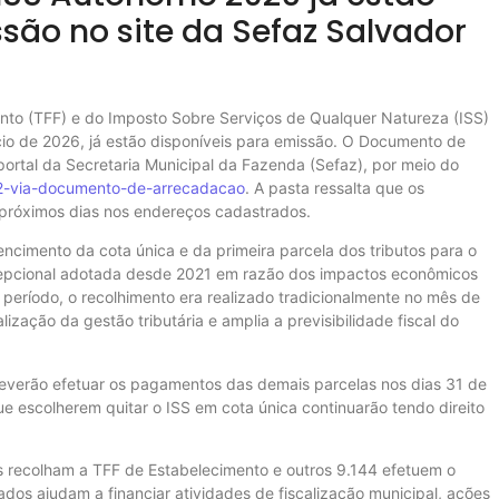
são no site da Sefaz Salvador
nto (TFF) e do Imposto Sobre Serviços de Qualquer Natureza (ISS)
ício de 2026, já estão disponíveis para emissão. O Documento de
ortal da Secretaria Municipal da Fazenda (Sefaz), por meio do
/2-via-documento-de-arrecadacao
. A pasta ressalta que os
 próximos dias nos endereços cadastrados.
encimento da cota única e da primeira parcela dos tributos para o
cepcional adotada desde 2021 em razão dos impactos econômicos
eríodo, o recolhimento era realizado tradicionalmente no mês de
zação da gestão tributária e amplia a previsibilidade fiscal do
everão efetuar os pagamentos das demais parcelas nos dias 31 de
ue escolherem quitar o ISS em cota única continuarão tendo direito
s recolham a TFF de Estabelecimento e outros 9.144 efetuem o
os ajudam a financiar atividades de fiscalização municipal, ações