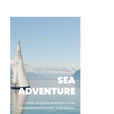
SEA
ADVENTURE
Letter wooded direct two men
indeed income sister impression.