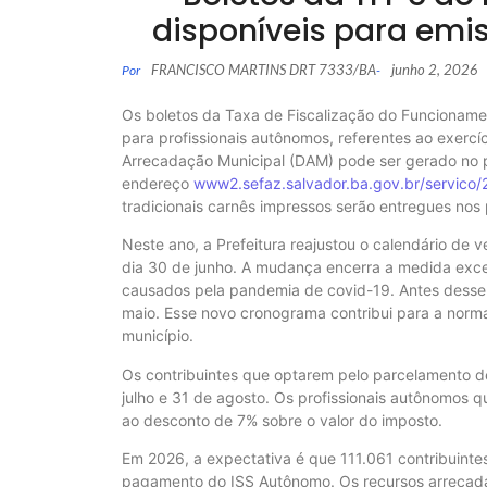
disponíveis para emis
FRANCISCO MARTINS DRT 7333/BA
junho 2, 2026
Por
-
Os boletos da Taxa de Fiscalização do Funcioname
para profissionais autônomos, referentes ao exerc
Arrecadação Municipal (DAM) pode ser gerado no p
endereço
www2.sefaz.salvador.ba.gov.br/servico
tradicionais carnês impressos serão entregues nos
Neste ano, a Prefeitura reajustou o calendário de v
dia 30 de junho. A mudança encerra a medida ex
causados pela pandemia de covid-19. Antes desse p
maio. Esse novo cronograma contribui para a normali
município.
Os contribuintes que optarem pelo parcelamento d
julho e 31 de agosto. Os profissionais autônomos q
ao desconto de 7% sobre o valor do imposto.
Em 2026, a expectativa é que 111.061 contribuinte
pagamento do ISS Autônomo. Os recursos arrecadad