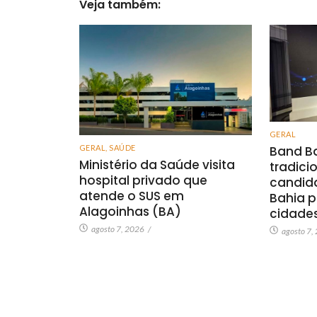
Veja também:
GERAL
GERAL
,
SAÚDE
Band Ba
Ministério da Saúde visita
tradici
hospital privado que
candid
atende o SUS em
Bahia p
Alagoinhas (BA)
cidade
agosto 7, 2026
/
agosto 7,