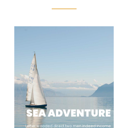
SEA ADVENTURE
Letter wooded direct two men indeed income