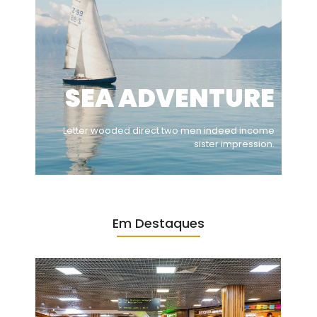
SEA ADVENTURE
Letter wooded direct two men indeed income
sister impression.
Em Destaques