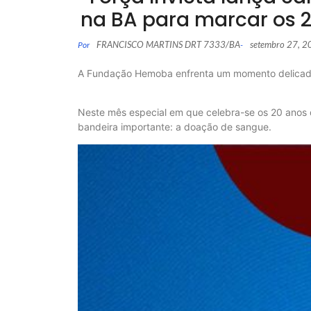
na BA para marcar os 2
FRANCISCO MARTINS DRT 7333/BA
setembro 27, 
Por
-
A Fundação Hemoba enfrenta um momento delicado, 
Neste mês especial em que celebra-se os 20 anos d
bandeira importante: a doação de sangue.