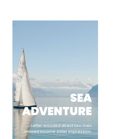
SEA
ADVENTURE
Letter wooded direct two men
indeed income sister impression.