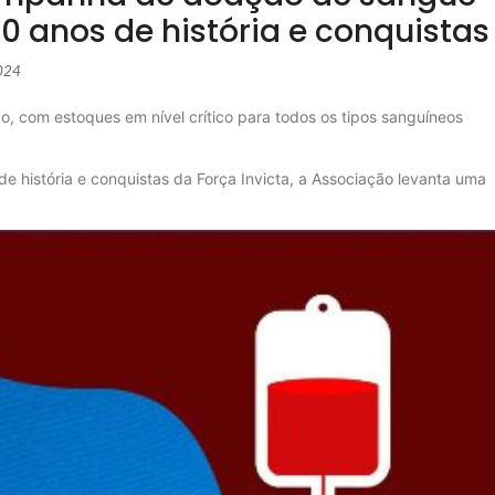
0 anos de história e conquistas
2024
com estoques em nível crítico para todos os tipos sanguíneos
e história e conquistas da Força Invicta, a Associação levanta uma