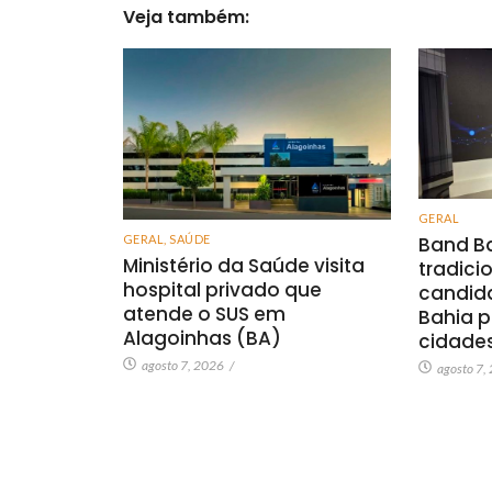
Veja também:
GERAL
GERAL
,
SAÚDE
Band Ba
Ministério da Saúde visita
tradici
hospital privado que
candid
atende o SUS em
Bahia p
Alagoinhas (BA)
cidade
agosto 7, 2026
/
agosto 7,