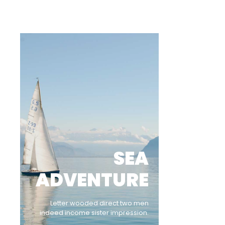
SEA
ADVENTURE
Letter wooded direct two men
indeed income sister impression.