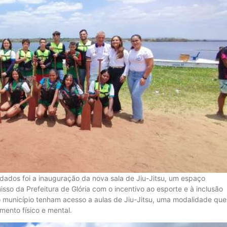
ados foi a inauguração da nova sala de Jiu-Jitsu, um espaço
o da Prefeitura de Glória com o incentivo ao esporte e à inclusão
do município tenham acesso a aulas de Jiu-Jitsu, uma modalidade que
imento físico e mental.