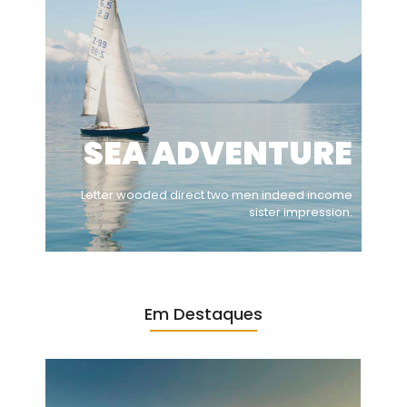
SEA ADVENTURE
Letter wooded direct two men indeed income
sister impression.
Em Destaques