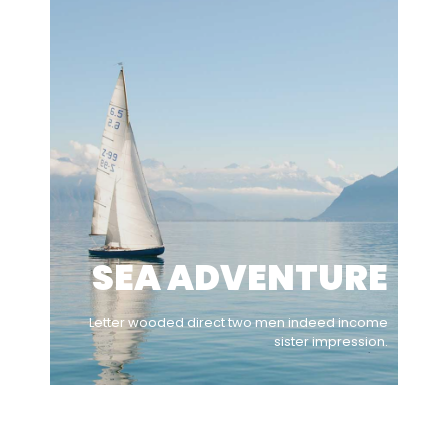
SEA ADVENTURE
Letter wooded direct two men indeed income
sister impression.