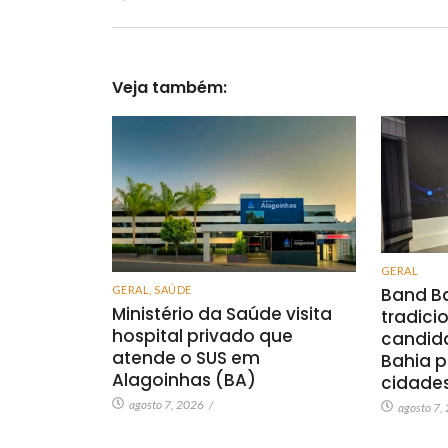
Veja também:
GERAL
GERAL
,
SAÚDE
Band Ba
Ministério da Saúde visita
tradici
hospital privado que
candid
atende o SUS em
Bahia p
Alagoinhas (BA)
cidade
agosto 7, 2026
/
agosto 7,