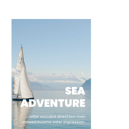
SEA
ADVENTURE
Letter wooded direct two men
indeed income sister impression.