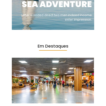
SEA ADVENTURE
Letter wooded direct two men indeed income
sister impression.
Em Destaques