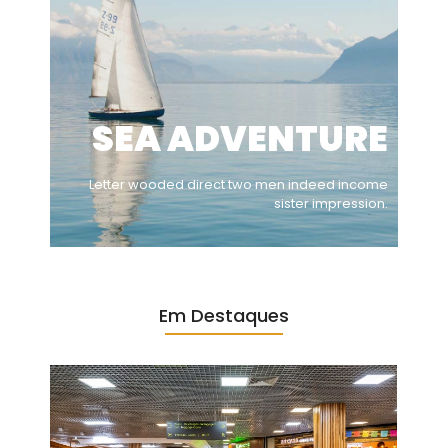
SEA ADVENTURE
Letter wooded direct two men indeed income
sister impression.
Em Destaques