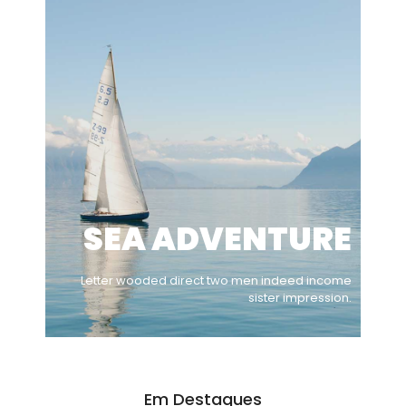
SEA ADVENTURE
Letter wooded direct two men indeed income
sister impression.
Em Destaques