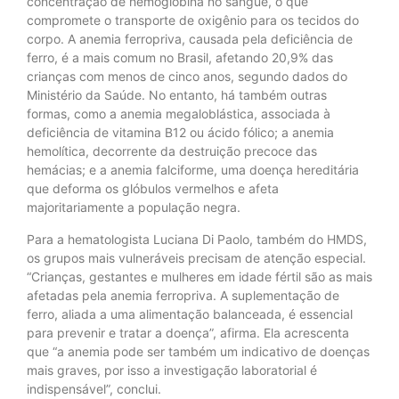
concentração de hemoglobina no sangue, o que
compromete o transporte de oxigênio para os tecidos do
corpo. A anemia ferropriva, causada pela deficiência de
ferro, é a mais comum no Brasil, afetando 20,9% das
crianças com menos de cinco anos, segundo dados do
Ministério da Saúde. No entanto, há também outras
formas, como a anemia megaloblástica, associada à
deficiência de vitamina B12 ou ácido fólico; a anemia
hemolítica, decorrente da destruição precoce das
hemácias; e a anemia falciforme, uma doença hereditária
que deforma os glóbulos vermelhos e afeta
majoritariamente a população negra.
Para a hematologista Luciana Di Paolo, também do HMDS,
os grupos mais vulneráveis precisam de atenção especial.
“Crianças, gestantes e mulheres em idade fértil são as mais
afetadas pela anemia ferropriva. A suplementação de
ferro, aliada a uma alimentação balanceada, é essencial
para prevenir e tratar a doença”, afirma. Ela acrescenta
que “a anemia pode ser também um indicativo de doenças
mais graves, por isso a investigação laboratorial é
indispensável”, conclui.