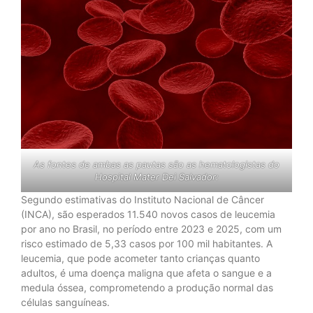
As fontes de ambas as pautas são as hematologistas do
Hospital Mater Dei Salvador:
Segundo estimativas do Instituto Nacional de Câncer
(INCA), são esperados 11.540 novos casos de leucemia
por ano no Brasil, no período entre 2023 e 2025, com um
risco estimado de 5,33 casos por 100 mil habitantes. A
leucemia, que pode acometer tanto crianças quanto
adultos, é uma doença maligna que afeta o sangue e a
medula óssea, comprometendo a produção normal das
células sanguíneas.