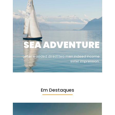
SEA ADVENTURE
Letter wooded direct two men indeed income
sister impression.
Em Destaques