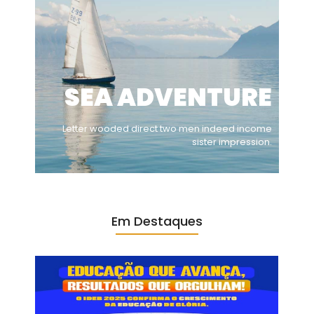
SEA ADVENTURE
Letter wooded direct two men indeed income
sister impression.
Em Destaques