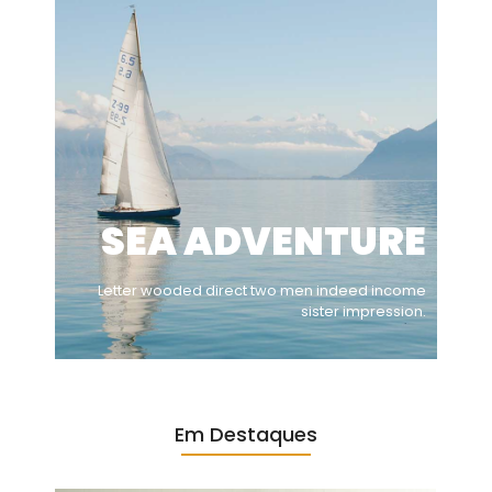
SEA ADVENTURE
Letter wooded direct two men indeed income
sister impression.
Em Destaques